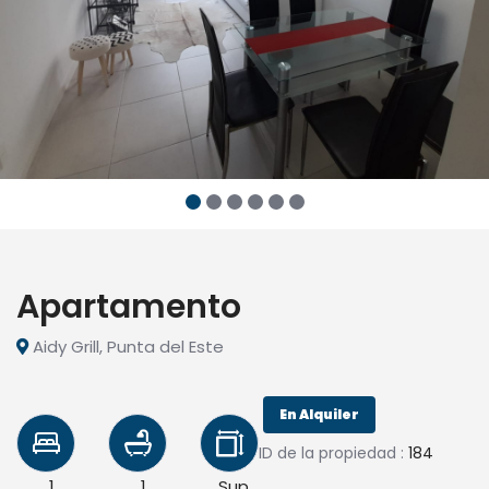
Apartamento
Aidy Grill, Punta del Este
En Alquiler
ID de la propiedad :
184
1
1
Sup.