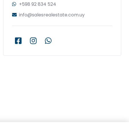
+598 92 834 524
info@salesrealestate.com.uy