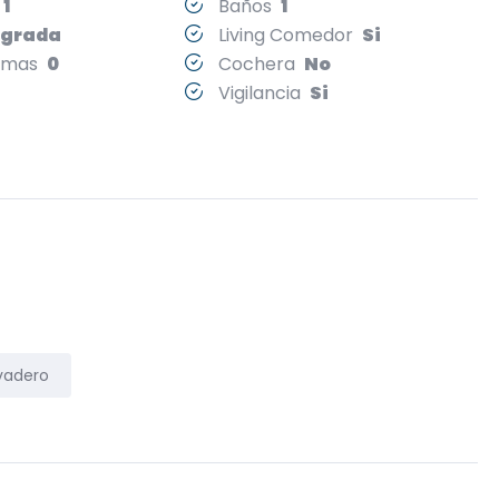
s
1
Baños
1
egrada
Living Comedor
Si
Camas
0
Cochera
No
Vigilancia
Si
vadero