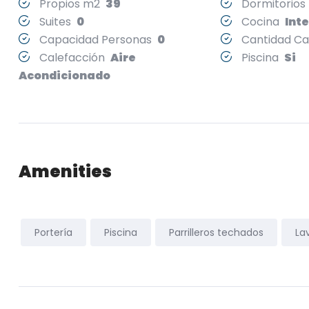
Propios m2
39
Dormitorio
Suites
0
Cocina
Int
Capacidad Personas
0
Cantidad 
Calefacción
Aire
Piscina
Si
Acondicionado
Amenities
Portería
Piscina
Parrilleros techados
La