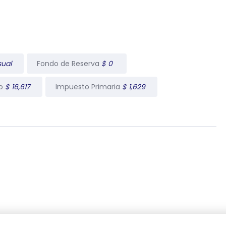
sual
Fondo de Reserva
$ 0
io
$ 16,617
Impuesto Primaria
$ 1,629
Contacto