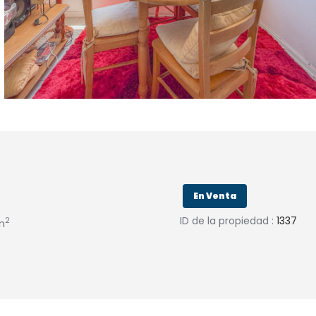
En Venta
.
ID de la propiedad :
1337
2
m