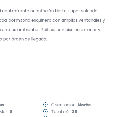
d contrafrente orientación Norte, super soleado.
da, dormitorio esquinero con amplios ventanales y
n ambos ambientes. Edificio con piscina exterior y
o por órden de llegada.
na
Orientacion
Norte
l Mar
0
Total m2
39