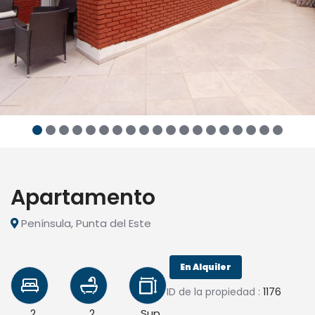
Apartamento
Península, Punta del Este
En Alquiler
ID de la propiedad :
1176
2
2
Sup.