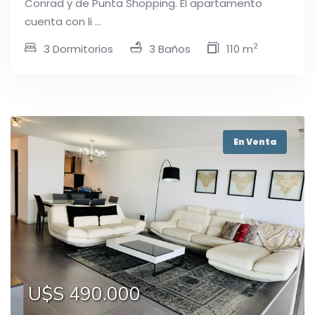
Conrad y de Punta Shopping. El apartamento
cuenta con li ...
2
3 Dormitorios
3 Baños
110 m
En Venta
U$S 490.000