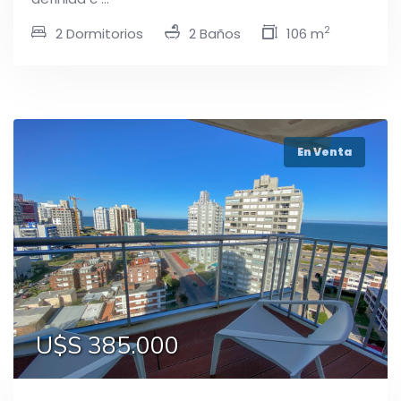
2
2 Dormitorios
2 Baños
106 m
En Venta
U$S 385.000