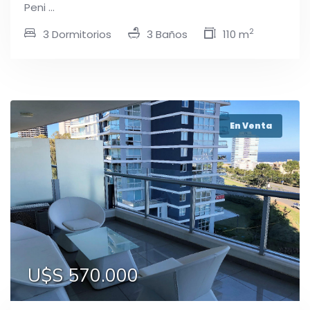
Peni ...
2
3 Dormitorios
3 Baños
110 m
En Venta
U$S 570.000