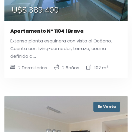
U$S 389.400
Apartamento N° 1104 | Brava
Extensa planta esquinera con vista al Océano.
Cuenta con living-comedor, terraza, cocina
definida c ...
2
2 Dormitorios
2 Baños
102 m
En Venta