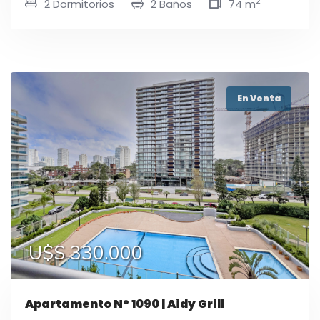
2
2 Dormitorios
2 Baños
74 m
En Venta
U$S 330.000
Apartamento N° 1090 | Aidy Grill