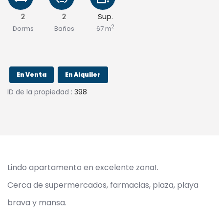
2
2
Sup.
2
Dorms
Baños
67 m
En Venta
En Alquiler
ID de la propiedad :
398
Lindo apartamento en excelente zona!.
Cerca de supermercados, farmacias, plaza, playa
brava y mansa.